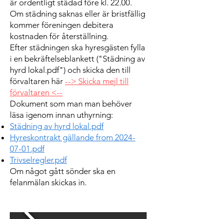
är ordentligt städad före kl. 22.00.
Om städning saknas eller är bristfällig
kommer föreningen debitera
kostnaden för återställning.
Efter städningen ska hyresgästen fylla
i en bekräftelseblankett ("Städning av
hyrd lokal.pdf") och skicka den till
förvaltaren här
--> Skicka mejl till
förvaltaren <--
Dokument som man man behöver
läsa igenom innan uthyrning:
Städning av hyrd lokal.pdf
Hyreskontrakt gällande from 2024-
07-01.pdf
Trivselregler.pdf
Om något gått sönder ska en
felanmälan skickas in.