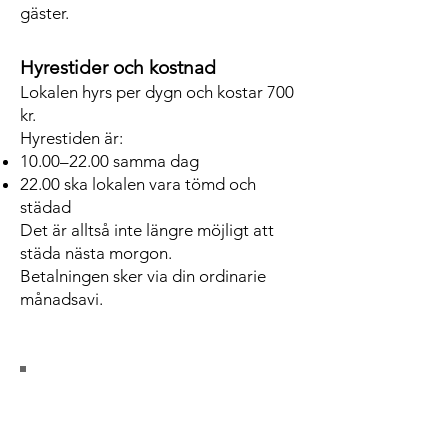
gäster.
Hyrestider och kostnad
Lokalen hyrs per dygn och kostar 700
kr.
Hyrestiden är:
10.00–22.00 samma dag
22.00 ska lokalen vara tömd och
städad
Det är alltså inte längre möjligt att
städa nästa morgon.
Betalningen sker via din ordinarie
månadsavi.
Du kan alltid fråga mig
HÄR !
Kom ihåg att läsa igenom pdf med alla
regler, gällande städning och
22.00 ska
lokalen vara tömd och städad.